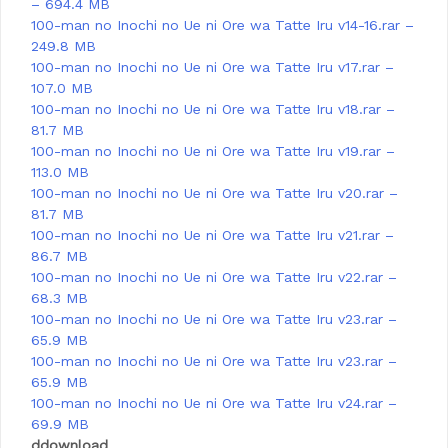
– 694.4 MB
100-man no Inochi no Ue ni Ore wa Tatte Iru v14-16.rar –
249.8 MB
100-man no Inochi no Ue ni Ore wa Tatte Iru v17.rar –
107.0 MB
100-man no Inochi no Ue ni Ore wa Tatte Iru v18.rar –
81.7 MB
100-man no Inochi no Ue ni Ore wa Tatte Iru v19.rar –
113.0 MB
100-man no Inochi no Ue ni Ore wa Tatte Iru v20.rar –
81.7 MB
100-man no Inochi no Ue ni Ore wa Tatte Iru v21.rar –
86.7 MB
100-man no Inochi no Ue ni Ore wa Tatte Iru v22.rar –
68.3 MB
100-man no Inochi no Ue ni Ore wa Tatte Iru v23.rar –
65.9 MB
100-man no Inochi no Ue ni Ore wa Tatte Iru v23.rar –
65.9 MB
100-man no Inochi no Ue ni Ore wa Tatte Iru v24.rar –
69.9 MB
ddownload