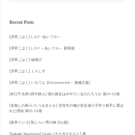
Recent Posts
[冴草こはく] L.O.F ~あいフル~
[冴草こはく] L.O.F ～あいフル～ 新装版
[冴草こはく] 秘遊び
[冴草こはく] くろしす
[冴草こはく] いもてん [Decensored – 無修正版]
[井口千太郎×田中静人] 僕の彼女はNTRているのだろうか 第01-03巻
[名無しの夜×いたうみきたか] 劣等生の俺が皇女達の子作り相手に選ば
れた理由 第01-02巻
[坂井リンゴ] 恥じらい男の娘 [DL版]
[Sakaki Naomoto] Uzuki_[さかきなおもと] 疼