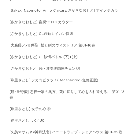
[Sakaki Naomoto] Ai no Chikara[さかきなおもと] アイノチカラ
[さかきなおもと] 盗視!エロスカウター
[さかきなおもと] OL通勤カイカン快速
[大森藤ノx青井聖] 杖と剣のウィストリア 第01-16巻
[さかきなおもと] OL欲情バトル (下)+(上)
[さかきなおもと] 続・放課後肉体チェンジ!
[岸里さとし] テカ☆ピタッ！(Decensored-無修正版)
[鏡×丘野優] 悪役一家の奥方、死に戻りして心を入れ替える。 第01-13
巻
[岸里さとし] 女子の心得!
[岸里さとし] JK／JC
[久慈マサムネ×神月洸壱] ハニートラップ・シェアハウス 第01-09巻