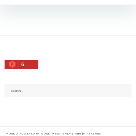
6
Search
for:
PROUDLY POWERED BY WORDPRESS
|
THEME:
AIRI
BY ATHEMES.