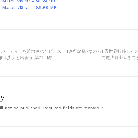
i Musou v12.rar – 91.59 MB
ei Musou v13.rar – 89.88 MB
勇者パーティーを追放されたビース
[進行諸島×なのら] 異世界転移した
耳少女と出会う 第01-11巻
て魔法剣士やることに
ly
ll not be published.
Required fields are marked
*