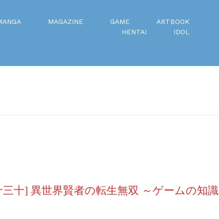
MANGA
MAGAZINE
GAME
ARTBOOK
HENTAI
IDOL
十三十] 異世界賢者の転生無双 ～ゲームの知識