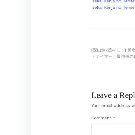
Isekai Kenja no Tense
Isekai Kenja no Tens
Post
[深山鈴x茂村モト] 
トテイマー、最強種の猫
navigation
Leave a Rep
Your email address wi
Comment
*