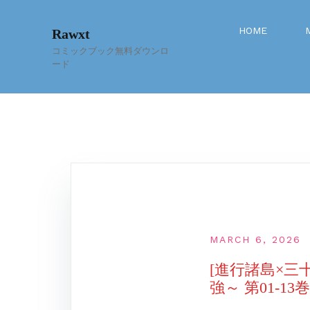
Skip
to
HOME
Rawxt
content
コミックブック無料ダウンロ
ード
MARCH 6, 2026
[進行諸島×三
強～ 第01-13巻