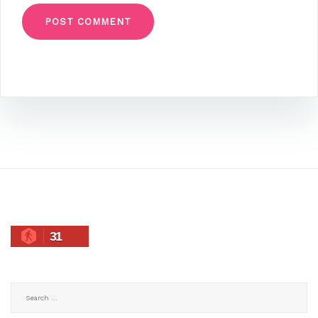
31
Search
for: