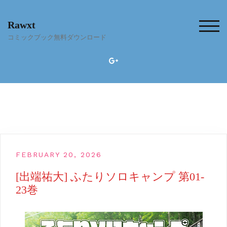
Skip
to
Rawxt
content
TOG
コミックブック無料ダウンロード
FEBRUARY 20, 2026
[出端祐大] ふたりソロキャンプ 第01-
23巻