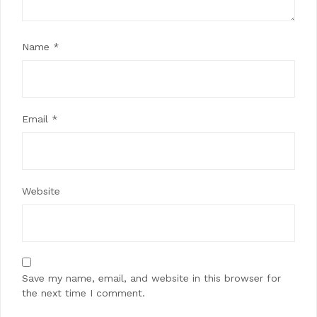
Name
*
Email
*
Website
Save my name, email, and website in this browser for
the next time I comment.