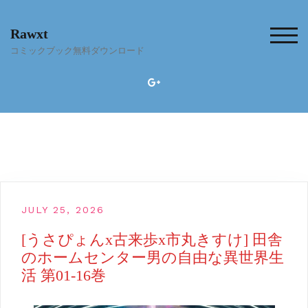
Skip
to
Rawxt
content
TOG
コミックブック無料ダウンロード
JULY 25, 2026
[うさぴょんx古来歩x市丸きすけ] 田舎
のホームセンター男の自由な異世界生
活 第01-16巻