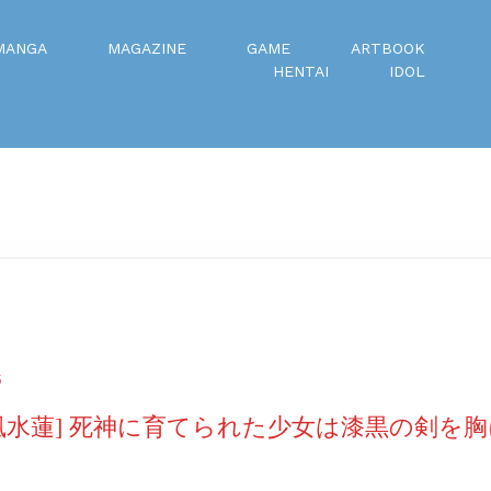
MANGA
MAGAZINE
GAME
ARTBOOK
HENTAI
IDOL
5
風水蓮] 死神に育てられた少女は漆黒の剣を胸