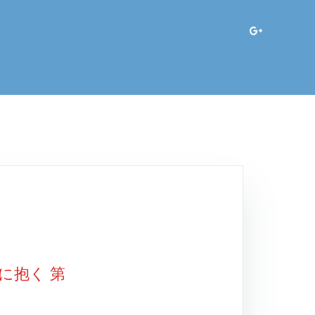
に抱く 第