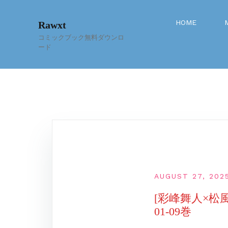
Skip
to
HOME
Rawxt
content
コミックブック無料ダウンロ
ード
AUGUST 27, 202
[彩峰舞人×松
01-09巻