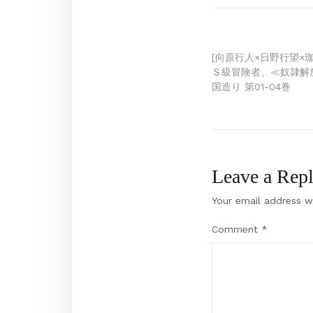
Post
[向原行人×日野行望×
Ｓ級冒険者、≪奴隷解
navigation
国造り 第01-04巻
Leave a Rep
Your email address wi
Comment
*