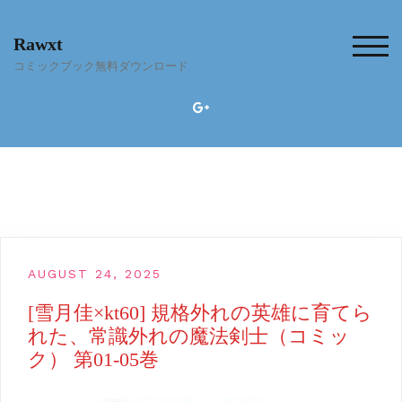
Skip
to
Rawxt
content
TOG
コミックブック無料ダウンロード
AUGUST 24, 2025
[雪月佳×kt60] 規格外れの英雄に育てら
れた、常識外れの魔法剣士（コミッ
ク） 第01-05巻