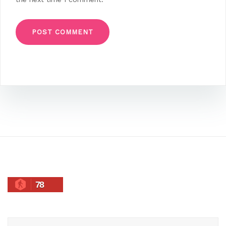
78
Search