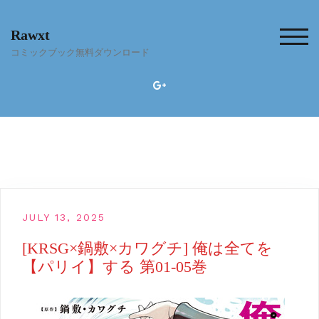
Skip
to
Rawxt
content
TOG
コミックブック無料ダウンロード
JULY 13, 2025
[KRSG×鍋敷×カワグチ] 俺は全てを
【パリイ】する 第01-05巻