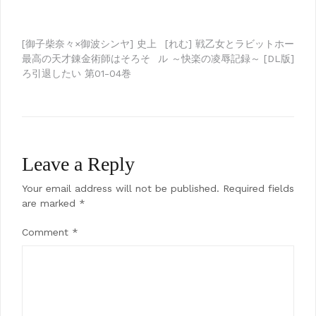
Post
[御子柴奈々×御波シンヤ] 史上
[れむ] 戦乙女とラビットホー
最高の天才錬金術師はそろそ
ル ～快楽の凌辱記録～ [DL版]
navigation
ろ引退したい 第01-04巻
Leave a Reply
Your email address will not be published.
Required fields
are marked
*
Comment
*