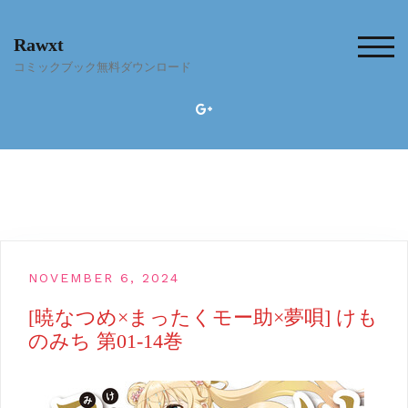
Skip
to
Rawxt
content
TOG
コミックブック無料ダウンロード
NOVEMBER 6, 2024
[暁なつめ×まったくモー助×夢唄] けも
のみち 第01-14巻