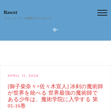
Skip
to
Rawxt
content
TOG
コミックブック無料ダウンロード
APRIL 11, 2024
[御子柴奈々×佐々木宣人] 冰剣の魔術師
が世界を統べる 世界最強の魔術師で
ある少年は、魔術学院に入学する 第
01-16巻