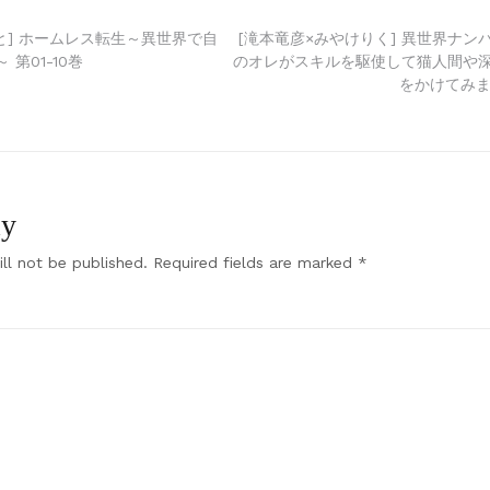
と] ホームレス転生～異世界で自
[滝本竜彦×みやけりく] 異世界ナン
第01-10巻
のオレがスキルを駆使して猫人間や
をかけてみまし
ly
ll not be published.
Required fields are marked
*