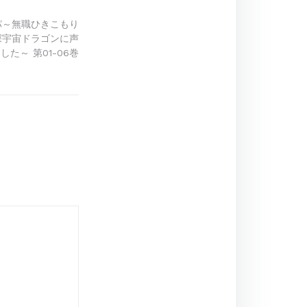
パ～無職ひきこもり
深宇宙ドラゴンに声
た～ 第01-06巻