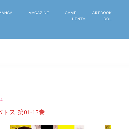
MANGA
MAGAZINE
GAME
ARTBOOK
HENTAI
IDOL
24
トス 第01-15巻