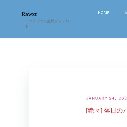
Skip
to
HOME
Rawxt
content
コミックブック無料ダウンロ
ード
JANUARY 24, 20
[艶々] 落日のパ