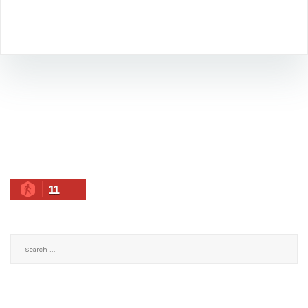
11
Search
for: