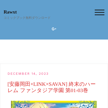
Skip
to
Rawxt
content
TOG
コミックブック無料ダウンロード
DECEMBER 14, 2023
[安藤岡田×LINK×SAVAN] 終末のハー
レム ファンタジア学園 第01-03巻