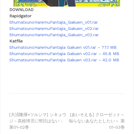
DOWNLOAD
Rapidgator
ShumatsunoHaremuFantajia_Gakuen_v01.rar
ShumatsunoHaremuFantajia_Gakuen_v02.rar
ShumatsunoHaremuFantajia_Gakuen_v03.rar
Katfile
ShumatsunoHaremuFantajia Gakuen v01.rar – 77.1 MB
ShumatsunoHaremuFantajia Gakuen v02.rar – 45.8 MB
ShumatsunoHaremuFantajia Gakuen v03.rar – 42.0 MB
Post
[大沼隆揮×ツルシマ] シキュウ
[あいそえる] クローゼット～
ジ－高校球児に明日はない－
知らないあなたとしたい～ 第
navigation
第01-02巻
01-03巻