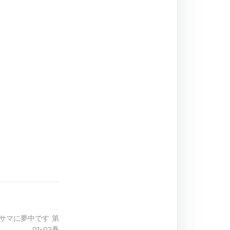
ジサマに夢中です 第
01-03巻