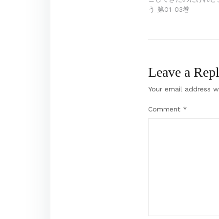
navigation
う 第01-03巻
Leave a Rep
Your email address wi
Comment
*