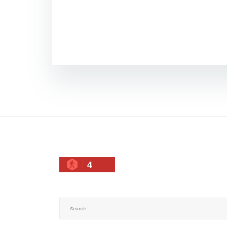
4
Search
for: