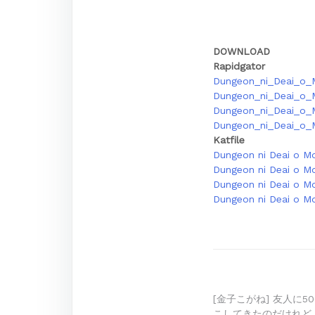
DOWNLOAD
Rapidgator
Dungeon_ni_Deai_o_
Dungeon_ni_Deai_o_
Dungeon_ni_Deai_o_
Dungeon_ni_Deai_o_
Katfile
Dungeon ni Deai o Mo
Dungeon ni Deai o Mo
Dungeon ni Deai o Mo
Dungeon ni Deai o Mo
Post
[金子こがね] 友人に
こしてきたのだけれど