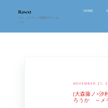
Skip
to
HOME
Rawxt
content
コミックブック無料ダウンロ
ード
NOVEMBER 27, 2
[大森藤ノ×
ろうか ～メモ