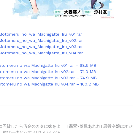
Motomeru_no_wa_Machigatte_Iru_v01.rar
Motomeru_no_wa_Machigatte_Iru_v02.rar
Motomeru_no_wa_Machigatte_Iru_v03.rar
Motomeru_no_wa_Machigatte_Iru_v04.rar
tomeru no wa Machigatte Iru v01.rar – 68.5 MB
tomeru no wa Machigatte Iru v02.rar – 71.0 MB
tomeru no wa Machigatte Iru v03.rar – 74.9 MB
tomeru no wa Machigatte Iru v04.rar – 160.2 MB
500円貸したら借金のカタに妹をよ
[翡翠×落槻あれれ] 悪役令嬢はオ
、俺は一体どうすればいいんだろ