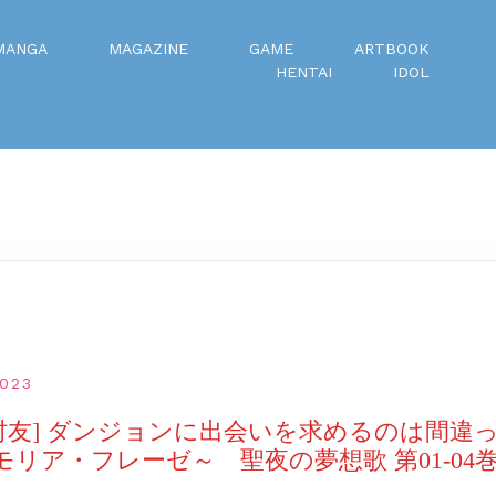
MANGA
MAGAZINE
GAME
ARTBOOK
HENTAI
IDOL
023
汐村友] ダンジョンに出会いを求めるのは間違
リア・フレーゼ～ 聖夜の夢想歌 第01-04