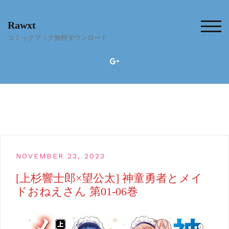
Skip
to
Rawxt
content
TOG
コミックブック無料ダウンロード
NOVEMBER 23, 2023
[上杉響士郎×望公太] 神童勇者とメイ
ドおねえさん 第01-06巻