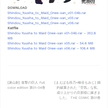
DOWNLOAD
Shindou_Yuusha_to_Maid_Onee-san_v01-04b.rar
Shindou_Yuusha_to_Maid_Onee-san_v05.rar
Shindou_Yuusha_to_Maid_Onee-san_v06.rar
Katfile
Shindou Yuusha to Maid Onee-san v01-04b.rar – 352.8
MB
Shindou Yuusha to Maid Onee-san v05.rar – 54.6 MB
Shindou Yuusha to Maid Onee-san v06.rar – 108.4 MB
Post
[諫山創] 進撃の巨人 Full
[まえばる蒔乃×椿谷もみじ] 婚
color edition 第01-04巻
約破棄された『空気』な私、
navigation
成り上がりの旦那様に嫁ぎま
した。 THE COMIC 第01巻