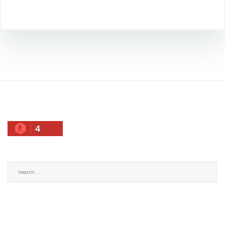
4
Search
for: