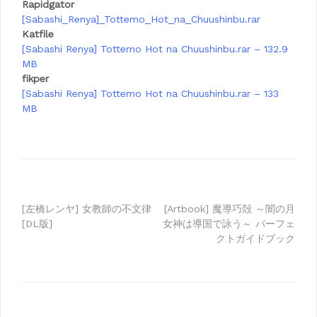
Rapidgator
[Sabashi_Renya]_Tottemo_Hot_na_Chuushinbu.rar
Katfile
[Sabashi Renya] Tottemo Hot na Chuushinbu.rar – 132.9
MB
fikper
[Sabashi Renya] Tottemo Hot na Chuushinbu.rar – 133
MB
Post
[左橋レンヤ] 女教師の不文律
[Artbook] 魔導巧殻 ～闇の月
[DL版]
女神は導国で詠う～ パーフェ
navigation
クトガイドブック