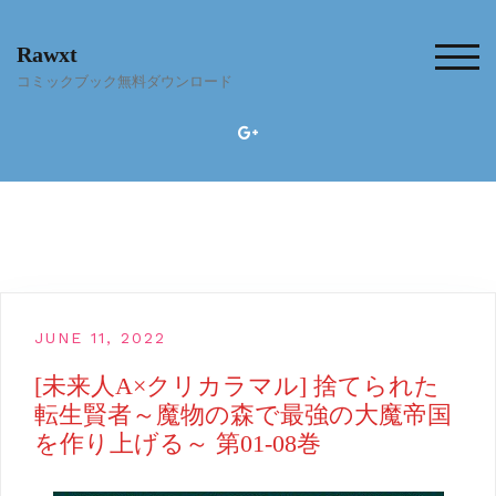
Skip
to
Rawxt
content
TOG
コミックブック無料ダウンロード
JUNE 11, 2022
[未来人A×クリカラマル] 捨てられた
転生賢者～魔物の森で最強の大魔帝国
を作り上げる～ 第01-08巻