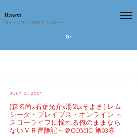
Skip
to
Rawxt
content
TOG
コミックブック無料ダウンロード
JULY 2, 2021
[森名尚x右薙光介x湯気xそよき] レム
シータ・ブレイブス・オンライン ～
スローライフに憧れる俺のままなら
ないＶＲ冒険記～＠COMIC 第03巻