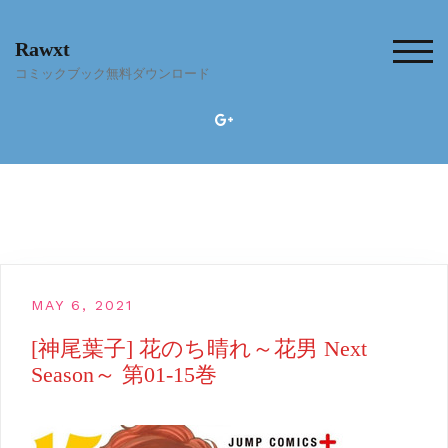
Skip
to
Rawxt
content
TOG
コミックブック無料ダウンロード
MAY 6, 2021
[神尾葉子] 花のち晴れ～花男 Next
Season～ 第01-15巻