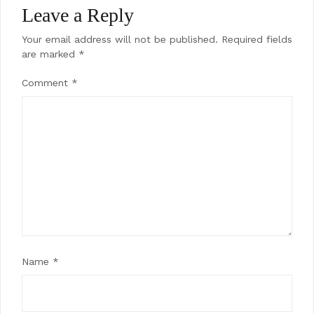
Leave a Reply
Your email address will not be published.
Required fields
are marked
*
Comment
*
Name
*