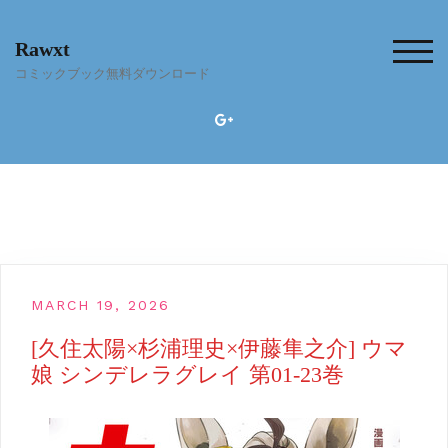
Skip
to
Rawxt
content
TOG
コミックブック無料ダウンロード
MARCH 19, 2026
[久住太陽×杉浦理史×伊藤隼之介] ウマ
娘 シンデレラグレイ 第01-23巻