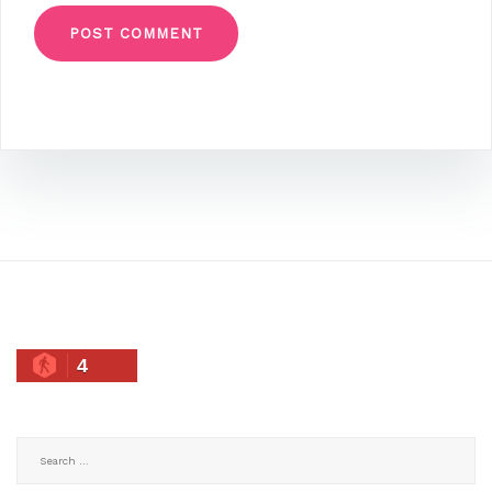
4
Search
for: