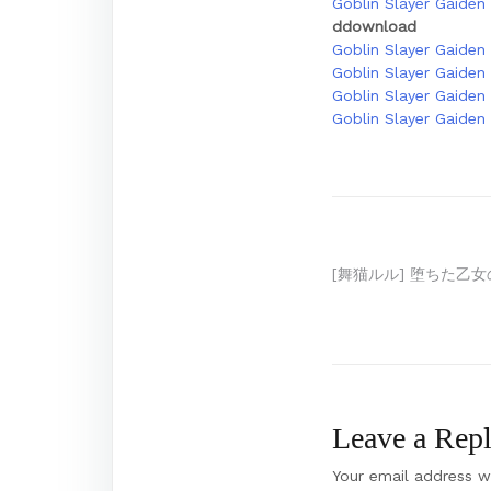
Goblin Slayer Gaiden 
ddownload
Goblin Slayer Gaiden
Goblin Slayer Gaiden
Goblin Slayer Gaiden
Goblin Slayer Gaiden 
Post
[舞猫ルル] 堕ちた乙女
navigation
Leave a Rep
Your email address wi