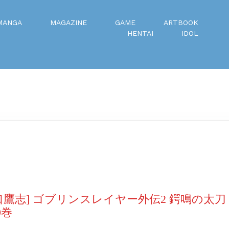
MANGA
MAGAZINE
GAME
ARTBOOK
HENTAI
IDOL
口鷹志] ゴブリンスレイヤー外伝2 鍔鳴の太
9巻