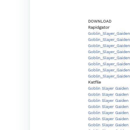
DOWNLOAD
Rapidgator
Goblin_Slayer_Gaiden
Goblin_Slayer_Gaiden
Goblin_Slayer_Gaiden
Goblin_Slayer_Gaide
Goblin_Slayer_Gaiden
Goblin_Slayer_Gaiden
Goblin_Slayer_Gaiden
Goblin_Slayer_Gaiden
Katfile
Goblin Slayer Gaiden
Goblin Slayer Gaiden
Goblin Slayer Gaiden
Goblin Slayer Gaiden
Goblin Slayer Gaiden
Goblin Slayer Gaiden 
Goblin Slayer Gaiden