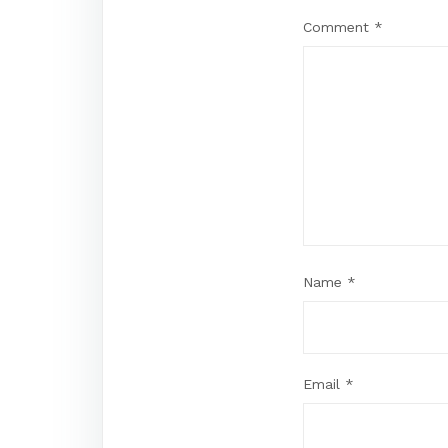
Comment
*
Name
*
Email
*