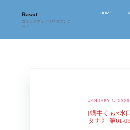
Skip
to
HOME
Rawxt
content
コミックブック無料ダウンロ
ード
JANUARY 1, 2026
[蝸牛くもx水
タナ》 第01-0