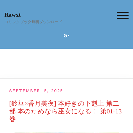
Skip
to
Rawxt
content
TOG
コミックブック無料ダウンロード
SEPTEMBER 15, 2025
[鈴華×香月美夜] 本好きの下剋上 第二
部 本のためなら巫女になる！ 第01-13
巻