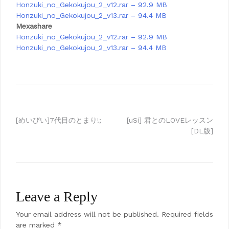
Honzuki_no_Gekokujou_2_v12.rar – 92.9 MB
Honzuki_no_Gekokujou_2_v13.rar – 94.4 MB
Mexashare
Honzuki_no_Gekokujou_2_v12.rar – 92.9 MB
Honzuki_no_Gekokujou_2_v13.rar – 94.4 MB
Post
[めいびい]7代目のとまり!;
[uSi] 君とのLOVEレッスン
[DL版]
navigation
Leave a Reply
Your email address will not be published.
Required fields
are marked
*