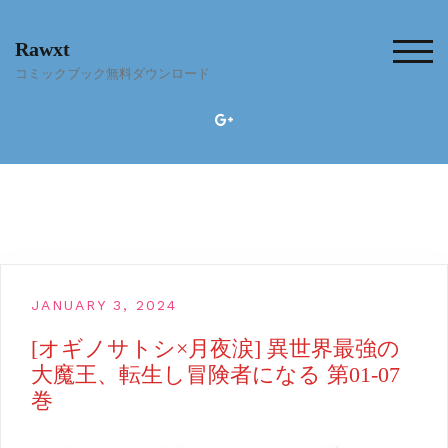
Skip
to
Rawxt
content
TOG
コミックブック無料ダウンロード
JANUARY 3, 2024
[オギノサトシ×月夜涙] 異世界最強の
大魔王、転生し冒険者になる 第01-07
巻