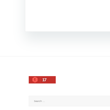
17
Search
for: