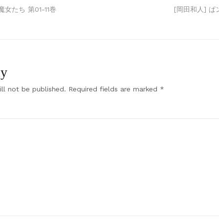
女たち 第01-11巻
[岡田和人] ぱ
ly
ll not be published.
Required fields are marked
*