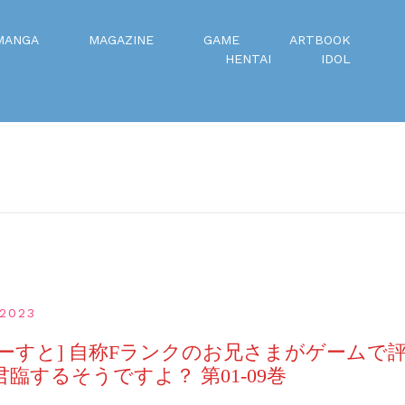
MANGA
MAGAZINE
GAME
ARTBOOK
HENTAI
IDOL
2023
×三河ごーすと] 自称Fランクのお兄さまがゲーム
臨するそうですよ？ 第01-09巻