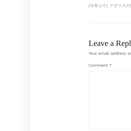
Post
[今井ユウ] アダマスの魔
navigation
Leave a Rep
Your email address wi
Comment
*