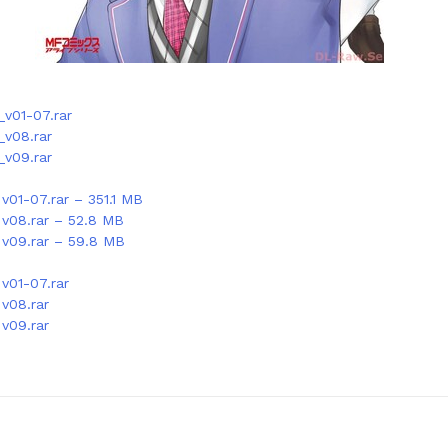
v01-07.rar
_v08.rar
_v09.rar
v01-07.rar – 351.1 MB
 v08.rar – 52.8 MB
 v09.rar – 59.8 MB
v01-07.rar
v08.rar
v09.rar