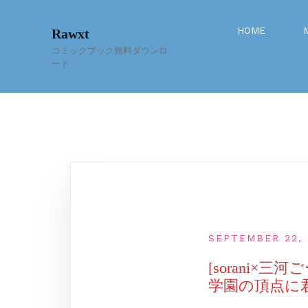
Skip
to
HOME
Rawxt
content
コミックブック無料ダウンロ
ード
SEPTEMBER 22, 
[sorani
学園の頂点に君