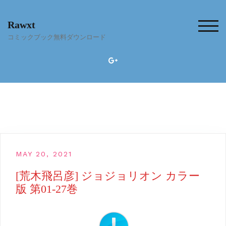
Skip
to
Rawxt
content
TOG
コミックブック無料ダウンロード
MAY 20, 2021
[荒木飛呂彦] ジョジョリオン カラー
版 第01-27巻